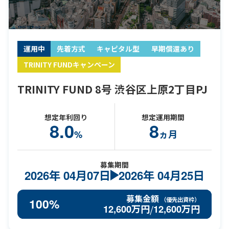
運用中
先着方式
キャピタル型
早期償還あり
TRINITY FUNDキャンペーン
TRINITY FUND 8号 渋谷区上原2丁目PJ
想定年利回り
想定運用期間
8.0
8
%
ヵ月
募集期間
2026年
04月07日
2026年
04月25日
募集金額
（優先出資枠）
100%
12,600
万円
12,600
万円
/