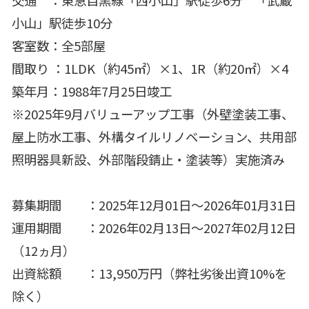
交通 ：東急目黒線「西小山」駅徒歩6分 「武蔵
小山」駅徒歩10分
客室数：全5部屋
間取り ：1LDK（約45㎡）×1、1R（約20㎡）×4
築年月：1988年7月25日竣工
※2025年9月バリューアップ工事（外壁塗装工事、
屋上防水工事、外構タイルリノベーション、共用部
照明器具新設、外部階段錆止・塗装等）実施済み
募集期間 ：2025年12月01日～2026年01月31日
運用期間 ：2026年02月13日～2027年02月12日
（12ヵ月）
出資総額 ：13,950万円（弊社劣後出資10%を
除く）